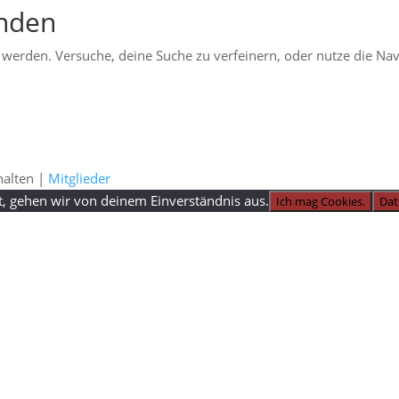
unden
 werden. Versuche, deine Suche zu verfeinern, oder nutze die Nav
halten |
Mitglieder
t, gehen wir von deinem Einverständnis aus.
Ich mag Cookies.
Dat