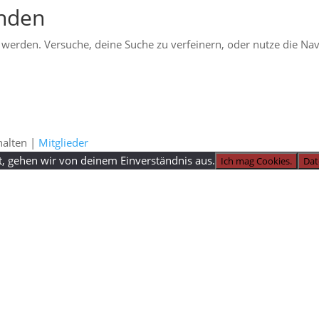
unden
 werden. Versuche, deine Suche zu verfeinern, oder nutze die Nav
halten |
Mitglieder
t, gehen wir von deinem Einverständnis aus.
Ich mag Cookies.
Dat