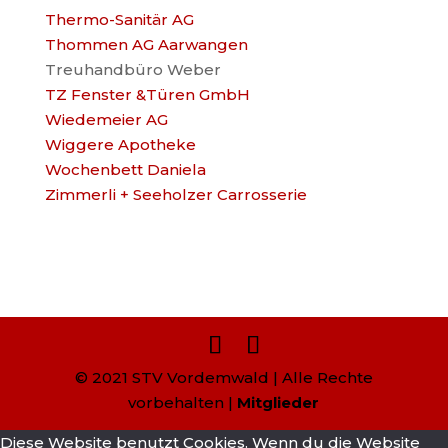
Thermo-Sanitär AG
Thommen AG Aarwangen
Treuhandbüro Weber
TZ Fenster &Türen GmbH
Wiedemeier AG
Wiggere Apotheke
Wochenbett Daniela
Zimmerli + Seeholzer Carrosserie
© 2021 STV Vordemwald | Alle Rechte
vorbehalten |
Mitglieder
Diese Website benutzt Cookies. Wenn du die Website