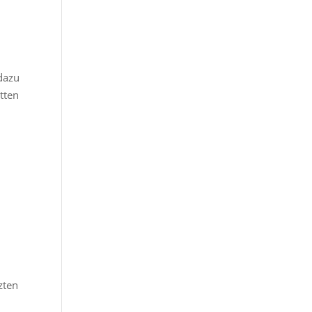
dazu
tten
zten