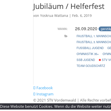
Jubiläum / Helferfest
von
Yoskrua Wattana
|
Feb. 6, 2019
26.09.2020
ganztä
WANN:
FAUSTBALL 1. MANNSCH
FAUSTBALL 3. MANNSCH
FUSSBALL JUGEND
GE
GYMNASTIK 35+
GYMN
SSB JUGEND
STV V
TEAM GOUDSCHÄTZ
Facebook
Instagram
© 2021 STV Vordemwald | Alle Rechte vorbe
Diese Website benutzt Cookies. Wenn du die Website weiter nutz