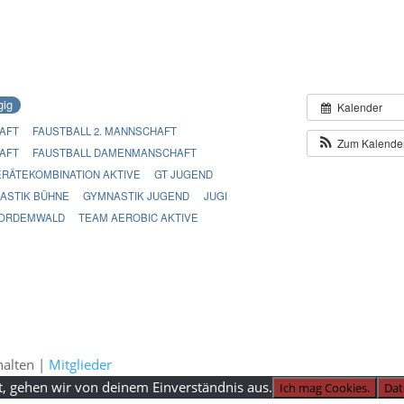
gig
Kalender
AFT
FAUSTBALL 2. MANNSCHAFT
Zum Kalende
AFT
FAUSTBALL DAMENMANSCHAFT
RÄTEKOMBINATION AKTIVE
GT JUGEND
ASTIK BÜHNE
GYMNASTIK JUGEND
JUGI
ORDEMWALD
TEAM AEROBIC AKTIVE
halten |
Mitglieder
t, gehen wir von deinem Einverständnis aus.
Ich mag Cookies.
Dat